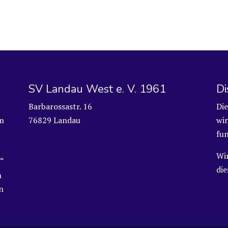
SV Landau West e. V. 1961
Di
Barbarossastr. 16
Die
m
76829 Landau
wir
fun
Wi
“
di
n
n