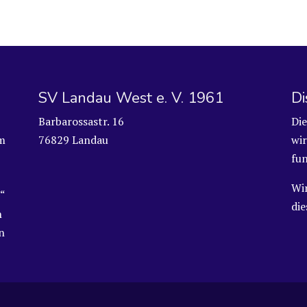
SV Landau West e. V. 1961
Di
Barbarossastr. 16
Die
m
76829 Landau
wir
fun
Wi
“
di
n
n